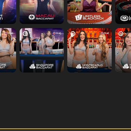
Jouer
Jouer
Jouer
Jouer