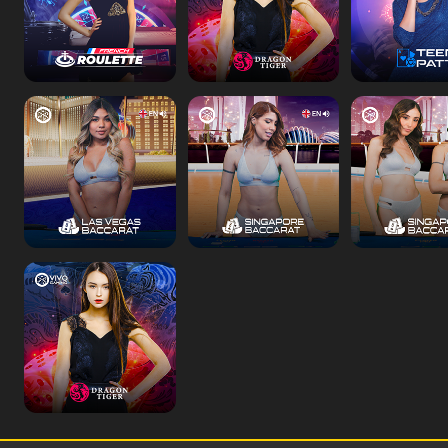
Jouer
Jouer
Jouer
Jouer
Jouer
Jouer