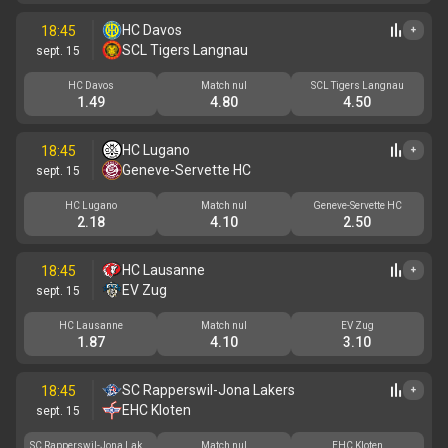
HC Davos
18:45
+
SCL Tigers Langnau
sept. 15
HC Davos
Match nul
SCL Tigers Langnau
1.49
4.80
4.50
HC Lugano
18:45
+
Geneve-Servette HC
sept. 15
HC Lugano
Match nul
Geneve-Servette HC
2.18
4.10
2.50
HC Lausanne
18:45
+
EV Zug
sept. 15
HC Lausanne
Match nul
EV Zug
1.87
4.10
3.10
SC Rapperswil-Jona Lakers
18:45
+
EHC Kloten
sept. 15
SC Rapperswil-Jona Laker
Match nul
EHC Kloten