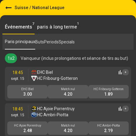
Suisse
/
National League
1
7
Événements
paris à long terme
Paris principaux
Buts
Periods
Specials
1x2
Vainqueur (inclus prolongations et séance de tirs au but)
EHC Biel
18:45
+
HC Fribourg-Gotteron
sept. 15
EHC Biel
Match nul
HC Fribourg-Gotteron
3.00
4.20
1.89
HC Ajoie Porrentruy
18:45
+
HC Ambri-Piotta
sept. 15
HC Ajoie Porrentruy
Match nul
HC Ambri-Piotta
2.48
4.20
2.19