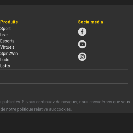
Produits
Socialmedia
Sport
Live
Esports
Virtuels
Spin2Win
Ludo
Lotto
s publicités. Si vous continuez de naviguer, nous considérons que vous
de notre politique relative aux cookies.