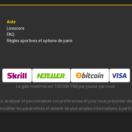
a?id=1,1339,1418
Aide
Livescore
FAQ
Règles sportives et options de paris
Le gain maximal est 100.000 TND par joueur par mois.
ces, analyser et personnaliser vos préférences et pour vous présenter de
modifier les paramètres et obtenir de plus amples informations à partir 