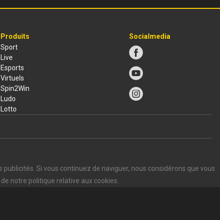
Produits
Socialmedia
Sport
Live
Esports
Virtuels
Spin2Win
Ludo
Lotto
s publicités. Si vous continuez de naviguer, nous considérons que vous
de notre politique relative aux cookies.