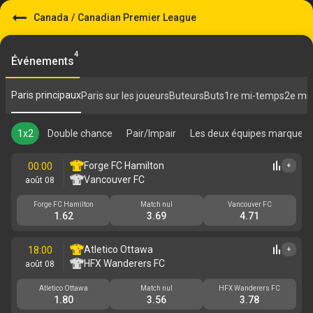
Canada
/
Canadian Premier League
4
Événements
Paris principaux
Paris sur les joueurs
Buteurs
Buts
1re mi-temps
2e mi
1x2
Double chance
Pair/Impair
Les deux équipes marquent
Forge FC Hamilton
00:00
+
Vancouver FC
août 08
Forge FC Hamilton
Match nul
Vancouver FC
1.62
3.69
4.71
Atletico Ottawa
18:00
+
HFX Wanderers FC
août 08
Atletico Ottawa
Match nul
HFX Wanderers FC
1.80
3.56
3.78