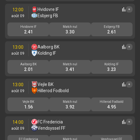
Hvidovre IF
12:00
+
Esbjerg FB
août 09
Hvidovre IF
Match nul
Esbjerg FB
2.41
3.30
2.61
Aalborg BK
13:00
+
Kolding IF
août 09
Aalborg BK
Match nul
Kolding IF
2.01
3.41
3.23
Vejle BK
13:00
+
Hillerod Fodbold
août 09
Vejle BK
Match nul
Hillerod Fodbold
1.56
3.92
4.95
FC Fredericia
14:00
+
Vendsyssel FF
août 09
FC Fredericia
Match nul
Vendsyssel FF