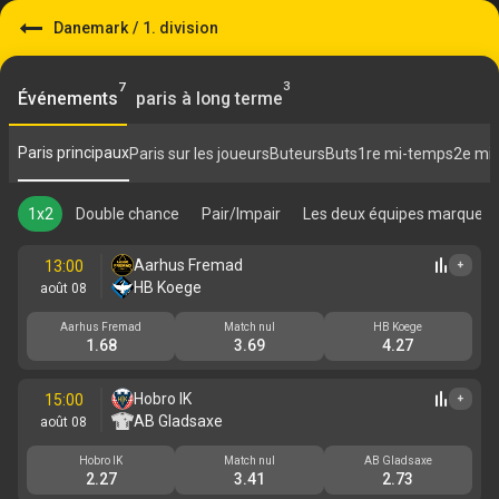
Danemark
/
1. division
3
7
Événements
paris à long terme
Paris principaux
Paris sur les joueurs
Buteurs
Buts
1re mi-temps
2e mi
1x2
Double chance
Pair/Impair
Les deux équipes marquent
Aarhus Fremad
13:00
+
HB Koege
août 08
Aarhus Fremad
Match nul
HB Koege
1.68
3.69
4.27
Hobro IK
15:00
+
AB Gladsaxe
août 08
Hobro IK
Match nul
AB Gladsaxe
2.27
3.41
2.73