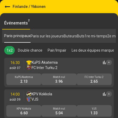
Finlande
/
Ykkonen
2
Événements
Paris principaux
Paris sur les joueurs
Buteurs
Buts
1re mi-temps
2e mi
1x2
Double chance
Pair/Impair
Les deux équipes marquent
KuPS Akatemia
16:30
+
FC Inter Turku 2
août 07
KuPS Akatemia
Match nul
FC Inter Turku 2
2.13
3.96
2.65
KPV Kokkola
14:00
+
VJS
août 09
KPV Kokkola
Match nul
VJS
6.60
5.04
1.33