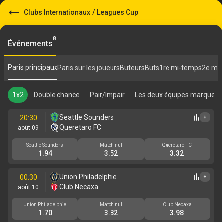
Clubs Internationaux
/
Leagues Cup
8
Événements
Paris principaux
Paris sur les joueurs
Buteurs
Buts
1re mi-temps
2e mi
1x2
Double chance
Pair/Impair
Les deux équipes marquent
Seattle Sounders
20:30
+
Queretaro FC
août 09
Seattle Sounders
Match nul
Queretaro FC
1.94
3.52
3.32
Union Philadelphie
00:30
+
Club Necaxa
août 10
Union Philadelphie
Match nul
Club Necaxa
1.70
3.82
3.98