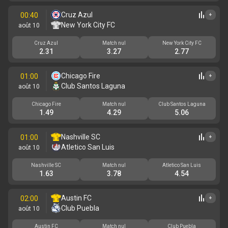
Cruz Azul
00:40
+
New York City FC
août 10
Cruz Azul
Match nul
New York City FC
2.31
3.27
2.77
Chicago Fire
01:00
+
Club Santos Laguna
août 10
Chicago Fire
Match nul
Club Santos Laguna
1.49
4.29
5.06
Nashville SC
01:00
+
Atletico San Luis
août 10
Nashville SC
Match nul
Atletico San Luis
1.63
3.78
4.54
Austin FC
02:00
+
Club Puebla
août 10
Austin FC
Match nul
Club Puebla