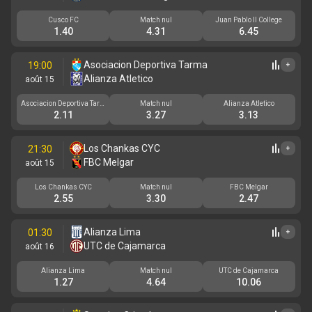
Cusco FC
Match nul
Juan Pablo II College
1.40
4.31
6.45
Asociacion Deportiva Tarma
19:00
+
Alianza Atletico
août 15
Asociacion Deportiva Tarm
Match nul
Alianza Atletico
a
2.11
3.27
3.13
Los Chankas CYC
21:30
+
FBC Melgar
août 15
Los Chankas CYC
Match nul
FBC Melgar
2.55
3.30
2.47
Alianza Lima
01:30
+
UTC de Cajamarca
août 16
Alianza Lima
Match nul
UTC de Cajamarca
1.27
4.64
10.06