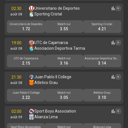
Universitario de Deportes
02:30
+
Sporting Cristal
août 08
Universitario de Deportes
Match nul
Sporting Cristal
1.72
3.55
4.21
UTC de Cajamarca
19:00
+
Asociacion Deportiva Tarma
août 08
UTC de Cajamarca
Match nul
Asociacion Deportiva Tarm
a
2.15
3.16
3.14
Juan Pablo II College
21:30
+
Atletico Grau
août 08
Juan Pablo II College
Match nul
Atletico Grau
2.22
3.05
3.10
Sport Boys Association
02:00
+
Alianza Lima
août 09
Sport Boys Association
Match nul
Alianza Lima