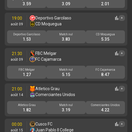
3.59
3.09
2.01
Deportivo Garcilaso
19:00
+
CD Moquegua
août 09
Deportivo Garcilaso
Match nul
CD Moquegua
1.53
3.83
5.35
FBC Melgar
21:30
+
FC Cajamarca
août 09
FBC Melgar
Match nul
FC Cajamarca
1.27
5.15
8.47
Atletico Grau
21:00
+
Comerciantes Unidos
août 14
Atletico Grau
Match nul
Comerciantes Unidos
1.82
3.19
4.22
Cusco FC
00:00
+
Juan Pablo II College
août 15