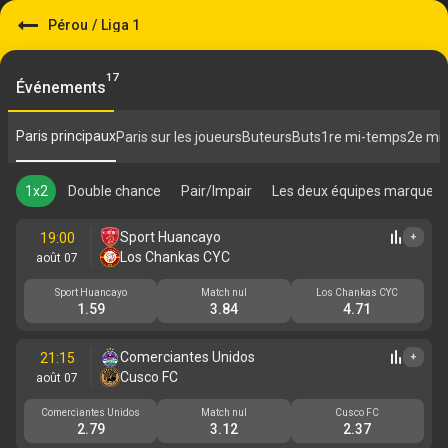
Pérou
/
Liga 1
17
Événements
Paris principaux
Paris sur les joueurs
Buteurs
Buts
1re mi-temps
2e mi
1x2
Double chance
Pair/Impair
Les deux équipes marquent
Sport Huancayo
19:00
+
Los Chankas CYC
août 07
Sport Huancayo
Match nul
Los Chankas CYC
1.59
3.84
4.71
Comerciantes Unidos
21:15
+
Cusco FC
août 07
Comerciantes Unidos
Match nul
Cusco FC
2.79
3.12
2.37