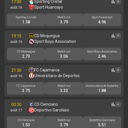
Sporting Cristal
17:00
+
Sport Huancayo
août 16
Sporting Cristal
Match nul
Sport Huancayo
1.58
3.79
4.96
CD Moquegua
19:15
+
Sport Boys Association
août 16
CD Moquegua
Match nul
Sport Boys Association
2.73
3.06
2.46
FC Cajamarca
21:30
+
Universitario de Deportes
août 16
FC Cajamarca
Match nul
Universitario de Deportes
3.75
3.32
1.88
CS Cienciano
00:30
+
Deportivo Garcilaso
août 17
CS Cienciano
Match nul
Deportivo Garcilaso
1.53
3.79
5.51