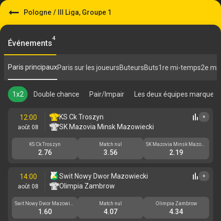
Pologne
/
III Liga, Groupe 1
4
Événements
Paris principaux
Paris sur les joueurs
Buteurs
Buts
1re mi-temps
2e mi
1x2
Double chance
Pair/Impair
Les deux équipes marquent
KS Ck Troszyn
12:00
+
SK Mazovia Minsk Mazowiecki
août 08
KS Ck Troszyn
Match nul
SK Mazovia Minsk Mazowi
ecki
2.76
3.56
2.19
Swit Nowy Dwor Mazowiecki
14:00
+
Olimpia Zambrow
août 08
Swit Nowy Dwor Mazowiec
Match nul
Olimpia Zambrow
ki
1.60
4.07
4.34