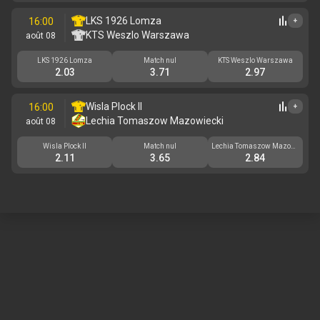
LKS 1926 Lomza
16:00
+
KTS Weszlo Warszawa
août 08
LKS 1926 Lomza
Match nul
KTS Weszlo Warszawa
2.03
3.71
2.97
Wisla Plock II
16:00
+
Lechia Tomaszow Mazowiecki
août 08
Wisla Plock II
Match nul
Lechia Tomaszow Mazowi
ecki
2.11
3.65
2.84