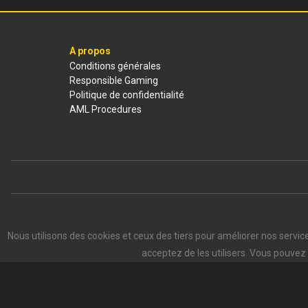
A propos
Conditions générales
Responsible Gaming
Politique de confidentialité
AML Procedures
Nous utilisons des cookies et ceux des tiers pour améliorer nos servi
acceptez de les utilisers. Vous pouvez 